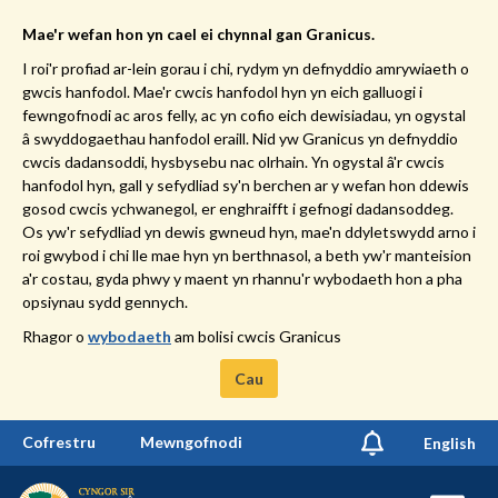
Mae'r wefan hon yn cael ei chynnal gan Granicus.
I roi'r profiad ar-lein gorau i chi, rydym yn defnyddio amrywiaeth o
gwcis hanfodol. Mae'r cwcis hanfodol hyn yn eich galluogi i
fewngofnodi ac aros felly, ac yn cofio eich dewisiadau, yn ogystal
â swyddogaethau hanfodol eraill. Nid yw Granicus yn defnyddio
cwcis dadansoddi, hysbysebu nac olrhain. Yn ogystal â'r cwcis
hanfodol hyn, gall y sefydliad sy'n berchen ar y wefan hon ddewis
gosod cwcis ychwanegol, er enghraifft i gefnogi dadansoddeg.
Os yw'r sefydliad yn dewis gwneud hyn, mae'n ddyletswydd arno i
roi gwybod i chi lle mae hyn yn berthnasol, a beth yw'r manteision
a'r costau, gyda phwy y maent yn rhannu'r wybodaeth hon a pha
opsiynau sydd gennych.
Rhagor o
wybodaeth
am bolisi cwcis Granicus
Cau
Cofrestru
Mewngofnodi
English