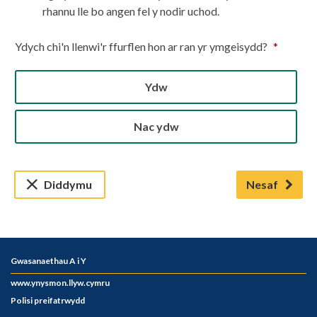
Gwasanaethau A i Y
www.ynysmon.llyw.cymru
Polisi preifatrwydd